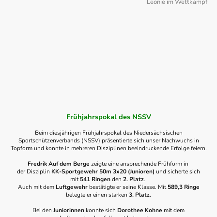
Leonie im Wettkampf
Frühjahrspokal des NSSV
Beim diesjährigen Frühjahrspokal des Niedersächsischen
Sportschützenverbands (NSSV) präsentierte sich unser Nachwuchs in
Topform und konnte in mehreren Disziplinen beeindruckende Erfolge feiern.
Fredrik Auf dem Berge
zeigte eine ansprechende Frühform in
der Disziplin
KK-Sportgewehr 50m 3x20 (Junioren)
und sicherte sich
mit
541 Ringen
den
2. Platz
.
Auch mit dem
Luftgewehr
bestätigte er seine Klasse. Mit
589,3 Ringe
belegte er einen starken
3. Platz
.
Bei den
Juniorinnen
konnte sich
Dorothee Kohne
mit dem