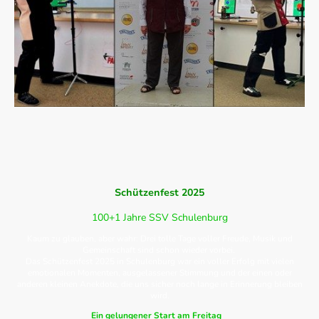
Schützenfest 2025
100+1 Jahre SSV Schulenburg
Kaum zu glauben, aber wahr: Drei tolle Tage voller Freude, Musik und
Gemeinschaft sind schon wieder vorbei.
Das Schützenfest 2025 in Schulenburg war ein voller Erfolg mit vielen
emotionalen Momenten, ausgelassener Stimmung und der einen oder
anderen kleinen Anekdote, die uns sicher noch lange in Erinnerung bleiben
wird.
Ein gelungener Start am Freitag