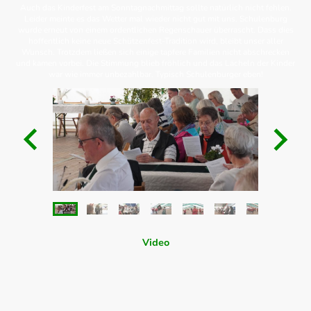
Auch das Kinderfest am Sonntagnachmittag sollte natürlich nicht fehlen.
Leider meinte es das Wetter mal wieder nicht gut mit uns. Schulenburg
wurde erneut von einem ordentlichen Regenschauer überrascht. Dass dies
hoffentlich keine neue Schützenfest-Tradition wird, bleibt unser aller
Wunsch. Trotzdem ließen sich einige tapfere Familien nicht abschrecken
und kamen vorbei. Die Stimmung blieb fröhlich und das Lächeln der Kinder
war wie immer unbezahlbar. Typisch Schulenburger eben!
Video