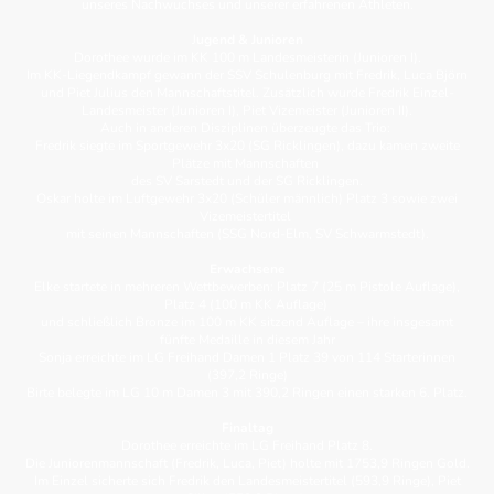
unseres Nachwuchses und unserer erfahrenen Athleten.
J
ugend & Junioren
Dorothee wurde im KK 100 m Landesmeisterin (Junioren I).
Im KK-Liegendkampf gewann der SSV Schulenburg mit Fredrik, Luca Björn
und Piet Julius den Mannschaftstitel. Zusätzlich wurde Fredrik Einzel-
Landesmeister (Junioren I), Piet Vizemeister (Junioren II).
Auch in anderen Disziplinen überzeugte das Trio:
Fredrik siegte im Sportgewehr 3x20 (SG Ricklingen), dazu kamen zweite
Plätze mit Mannschaften
des SV Sarstedt und der SG Ricklingen.
Oskar holte im Luftgewehr 3x20 (Schüler männlich) Platz 3 sowie zwei
Vizemeistertitel
mit seinen Mannschaften (SSG Nord-Elm, SV Schwarmstedt).
Erwachsene
Elke startete in mehreren Wettbewerben: Platz 7 (25 m Pistole Auflage),
Platz 4 (100 m KK Auflage)
und schließlich Bronze im 100 m KK sitzend Auflage – ihre insgesamt
fünfte Medaille in diesem Jahr
Sonja erreichte im LG Freihand Damen 1 Platz 39 von 114 Starterinnen
(397,2 Ringe)
Birte belegte im LG 10 m Damen 3 mit 390,2 Ringen einen starken 6. Platz.
Finaltag
Dorothee erreichte im LG Freihand Platz 8.
Die Juniorenmannschaft (Fredrik, Luca, Piet) holte mit 1753,9 Ringen Gold.
Im Einzel sicherte sich Fredrik den Landesmeistertitel (593,9 Ringe), Piet