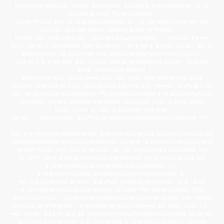
und netten Gesprächen konnte man sich stärken und in geselliger Runde
auf den großen Tag einstimmen.
Die Vorfreude auf das, was noch kommen sollte, war deutlich zu spüren.
Gestärkt und gut gelaunt hieß es dann: Antreten!
Gemeinsam begrüßten wir unsere sechs Gastvereinen im Festzelt. Es war
ein tolles Bild: Uniformen, Fahnen, Musik – und ein gut gefülltes Zelt voller
erwartungsvoller Gesichter. Die Stimmung war herzlich und festlich
zugleich, und es wurde sofort klar: Dieser gemeinsame Tag würde etwas
ganz Besonderes werden.
Angeführt von unserer musikalischen Begleitung, dem Young Spirit
Orchestra, setzte sich dann der große Festumzug in Bewegung, der größte
Umzug an diesem Wochenende. Mit klingendem Spiel und bei strahlendem
Sonnenschein marschierten wir gemeinsam durch Schulenburg. Unser
erster Stopp führte uns zum Schülerkönig,
wo wir im angenehmen Schatten der Bäume gemeinsam anstoßen konnten.
Weiter ging es nur wenige Meter in die nächste Straße, zum Überbringen der
Feuerwehrscheibe welche in diesem Jahr nicht zur Feuerwehr, sondern zum
Würdenträger nach Hause gebracht wurde. In lockerer Atmosphäre, mit
guter Musik und bei bestem Wetter verweilten wir dort einige Zeit. Ein
klasse Moment, bei dem man den Zusammenhalt
und die Freude aller Beteiligten förmlich spüren konnte.
Als nächstes ging es durch das Neubaugebiet, wo uns schon ein paar
Anwohner erwarteten und mit freundlichem Winken begrüßten. Den
feierlichen Abschluss unseres Ausmarschs bildete der Besuch bei unserer
Königin Lea-Marie, die ihre Scheibe am Schützenhaus entgegennahm. Dort
wurden wir mit Kaffee, Kuchen und kühlen Getränken empfangen. Es folgte
ein festlicher Königstanz, begleitet vom Young Spirit Orchestra, das mit