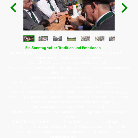
Ein Sonntag voller Tradition und Emotionen
Trotz der vielen Stunden, die wir zu diesem Zeitpunkt bereits auf den Beinen
waren: der Sonntag zeigte einmal mehr,
was echte Schützenfest-Leidenschaft ausmacht.
Nach dem recht gut besuchten Zeltgottesdienst hieß es wieder einmal an
diesem Wochenende:
„Schützenverein Schulenburg, Antreten!“.
Beim Kreiskönig Bennet wurde die Scheibe feierlich übergeben und mit
kühlen Getränken sowie guter Stimmung und einem Ehrentanz gefeiert. Ein
besonderer Moment folgte wenig später im Hause „Auf dem Berge“, als
Hans-Jürgen gleich
drei Scheiben unter einem Giebel
anbringen konnte.
Eine echte Rarität und ein außergewöhnliches Ereignis,
das noch lange Gesprächsstoff liefern wird.
Musikalisch wurde dieser besondere Nachmittag von den Musikcorps
Langenforth
und den The Owl Town Pipe and Drum Band begleitet, die sich spontan zu
einem gemeinsamen Auftritt entschlossen. Gänsehaut pur und einer dieser
Augenblicke, die zeigen, wie lebendig und gemeinschaftlich unser
Vereinsleben ist.