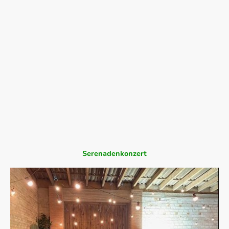
Auch wenn das Wetter anfangs nicht gerade einladend war, ließen sich
rund 100 Gäste nicht davon abhalten, einen schönen Konzertabend zu
verbringen. Und das hat sich gelohnt.
Das Young Spirit Orchestra (YSO) sorgte wie gewohnt für großartige Musik,
die sofort gute Laune machte. In der festlich mit Lichterketten
geschmückten Scheune entstand eine ganz besondere Stimmung –
gemütlich, herzlich und einfach zum Wohlfühlen.
Die Gäste lauschten aufmerksam den Klängen, plauderten und genossen
den Abend in vollen Zügen. Schnell war die graue Wetterlage vergessen,
und die Freude an der Musik stand im Mittelpunkt.
Ein großes Dankeschön geht an alle Helferinnen und Helfer
sowie natürlich an Frank Auf dem Berge für die Gastfreundschaft.
Es war wieder einmal ein Konzert, das uns gezeigt hat, wie schön es ist,
gemeinsam Musik zu erleben
Serenadenkonzert